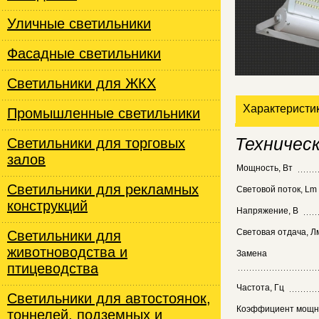
Уличные светильники
Фасадные светильники
Светильники для ЖКХ
Характеристи
Промышленные светильники
Техничес
Светильники для торговых
залов
Мощность, Вт
Светильники для рекламных
Световой поток, Lm
конструкций
Напряжение, В
Световая отдача, Л
Cветильники для
животноводства и
Замена
птицеводства
Частота, Гц
Светильники для автостоянок,
Коэффициент мощн
тоннелей, подземных и