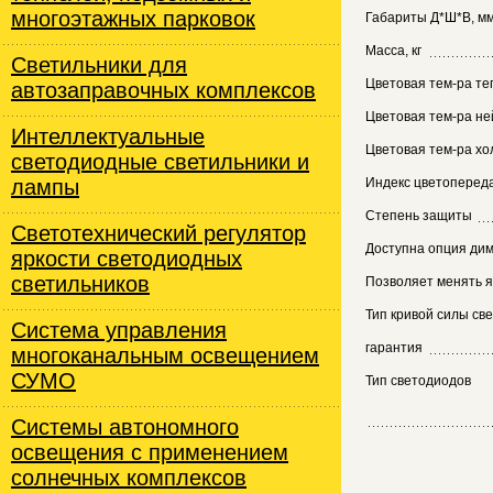
многоэтажных парковок
Габариты Д*Ш*В, м
Масса, кг
Светильники для
Цветовая тем-ра те
автозаправочных комплексов
Цветовая тем-ра не
Интеллектуальные
Цветовая тем-ра хо
светодиодные светильники и
лампы
Индекс цветопереда
Степень защиты
Светотехнический регулятор
Доступна опция ди
яркости светодиодных
светильников
Позволяет менять я
Тип кривой силы св
Система управления
гарантия
многоканальным освещением
СУМО
Тип светодиодов
Системы автономного
освещения с применением
солнечных комплексов