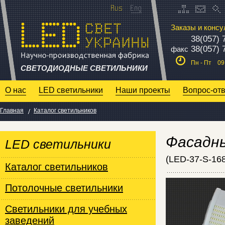
Заказы и консу
38(057) 
38(057) 
факс
Пн - Пт 09:
СВЕТОДИОДНЫЕ СВЕТИЛЬНИКИ
О нас
LED светильники
Наши проекты
Вопрос-отв
Главная
Каталог светильников
Фасадн
LED светильники
(LED-37-S-168
Каталог светильников
Потолочные светильники
Светильники для учебных
заведений