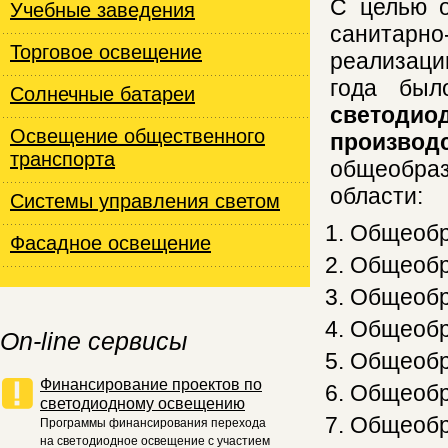
С целью о
Учебные заведения
санитарно
Торговое освещение
реализаци
года бы
Cолнечные батареи
светоди
Освещение общественного
произво
транспорта
общеобраз
области:
Системы управления светом
Общеобр
Фасадное освещение
Общеобр
Общеобр
Общеобр
On-line сервисы
Общеобр
Финансирование проектов по
Общеобр
светодиодному освещению
Общеобр
Программы финансирования перехода
на светодиодное освещение с участием