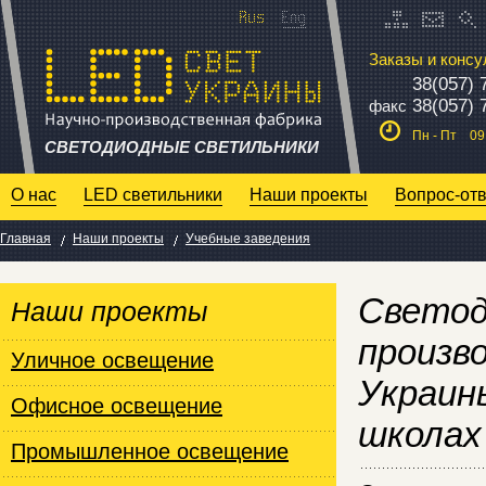
Заказы и консу
38(057) 
38(057) 
факс
Пн - Пт 09:
СВЕТОДИОДНЫЕ СВЕТИЛЬНИКИ
О нас
LED светильники
Наши проекты
Вопрос-отв
Главная
Наши проекты
Учебные заведения
Светод
Наши проекты
произв
Уличное освещение
Украин
Офисное освещение
школах 
Промышленное освещение